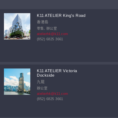
K11 ATELIER King’s Road
香港島
零售, 辦公室
atelierhk@k11.com
(852) 6825 3661
K11 ATELIER Victoria
Dockside
九龍
辦公室
atelierhk@k11.com
(852) 6825 3661