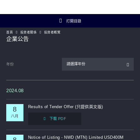
打開目錄
首頁
投資者關係
投資者概覽
投資者關係主頁
企業公告
投資者概覽
請選擇年份
年份
財務數據
年報及簡報
2024.08
企業資料
Results of Tender Offer (只提供英文版)
8
八月
下載 PDF
Artisanal Connect
可持續發展
Notice of Listing - NWD (MTN) Limited USD400M
8