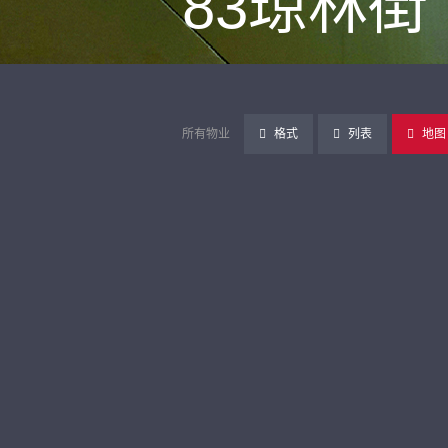
83琼林街
所有物业
格式
列表
地图