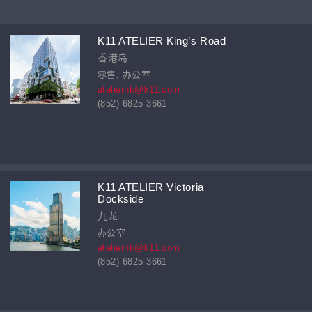
K11 ATELIER King’s Road
香港岛
零售, 办公室
atelierhk@k11.com
(852) 6825 3661
K11 ATELIER Victoria
Dockside
九龙
办公室
atelierhk@k11.com
(852) 6825 3661